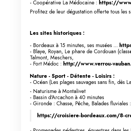
- Coopérative La Médocaine :
https://www
Profitez de leur dégustation offerte tous les
Les sites historiques :
- Bordeaux à 15 minutes, ses musées ...
http
- Blaye, Royan, Le phare de Cordouan (class
Talmont, Meschers,
- Fort Médoc :
http://www.verrou-vauban
Nature - Sport - Détente - Loisirs :
- Océan (Les plages sauvages sans fin, dès L
- Naturisme à Montalivet
- Bassin d'Arcachon à 40 minutes
- Gironde : Chasse, Pêche, Balades fluviales :
https://croisiere-bordeaux.com/8-cr
- Promenades pédestres, équestres dans les