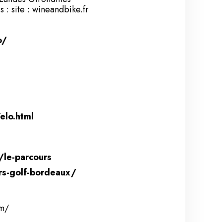
 : site :
wineandbike.fr
o/
elo.html
/le-parcours
rs-golf-bordeaux/
m/