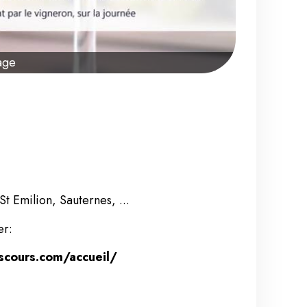
age
t Emilion, Sauternes, ...
er:
iscours.com/accueil/