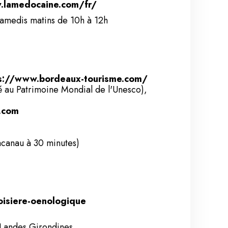
.lamedocaine.com/fr/
 samedis matins de 10h à 12h
s://www.bordeaux-tourisme.com/
é au Patrimoine Mondial de l'Unesco),
.com
acanau à 30 minutes)
oisiere-oenologique
 Landes Girondines