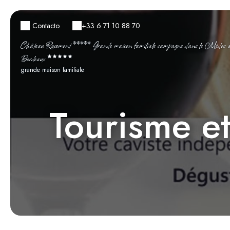
Contacto
+33 6 71 10 88 70
Château Rosemont ***** Grande maison familiale campagne dans le Médoc ave
Bordeaux
grande maison familiale
Tourisme et