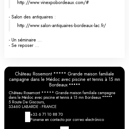
http://www.vinexpobordeaux.com/#
- Salon des antiquaires :
http://www.salon-antiquaires-bordeaux-lac.fr/
- Un séminaire …
- Se reposer …
Château Rosemont ***** Grande maison familiale
campagne dans le Médoc avec piscine et tennis à 15 mn
Bordeaux
Château Rosemont ***** Grande maison familiale campagne
dans le Médoc avec piscine et tennis à 15 mn Bordeaux
5 Route De Giscours,
33460 LABARDE - FRANCE
+33 6 71 10 88 70
Ponerse en contacto por correo electrónico