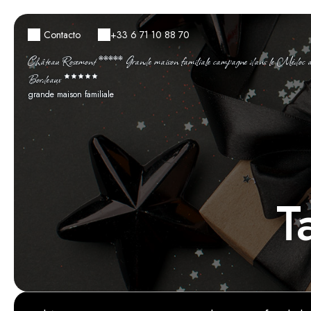
Contacto
+33 6 71 10 88 70
Château Rosemont ***** Grande maison familiale campagne dans le Médoc ave
Bordeaux
grande maison familiale
T