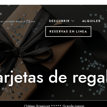
c piscine et tennis à 15 mn
DESCUBRIR
ALQUILER
RESERVAS EN LINEA
arjetas de rega
Château Rosemont ***** Grande maison