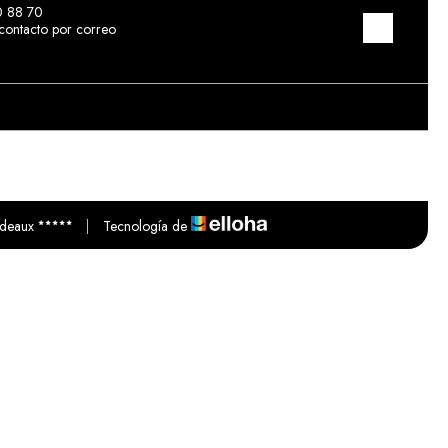
0 88 70
contacto por correo
rdeaux
|
Tecnología de