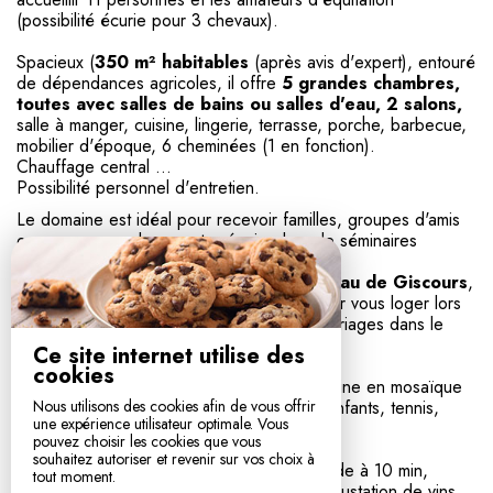
(possibilité écurie pour 3 chevaux).
Spacieux (
350 m² habitables
(après avis d'expert), entouré
de dépendances agricoles, il offre
5 grandes chambres,
toutes avec salles de bains ou salles d'eau, 2 salons,
salle à manger, cuisine, lingerie, terrasse, porche, barbecue,
mobilier d'époque, 6 cheminées (1 en fonction).
Chauffage central …
Possibilité personnel d'entretien.
Le domaine est idéal pour recevoir familles, groupes d'amis
ou encore pour loger votre équipe lors de séminaires
d'entreprise.
Situé à
300 mètres du renommé Château de Giscours
,
Rosemont est donc un lieu préférentiel pour vous loger lors
d'organisation d'évènements tel que les mariages dans le
voisinage.
Ce site internet utilise des
cookies
Parc boisé centenaire, clos (3 ha)
, piscine en mosaïque
(12 x 6 m) en forme, double protection d'enfants, tennis,
Nous utilisons des cookies afin de vous offrir
une expérience utilisateur optimale. Vous
ping-pong dans salle de jeux.
pouvez choisir les cookies que vous
souhaitez autoriser et revenir sur vos choix à
Alentours : océan à 30 min, golfs et Gironde à 10 min,
tout moment.
vignoble, vendanges, visite de chais et dégustation de vins,