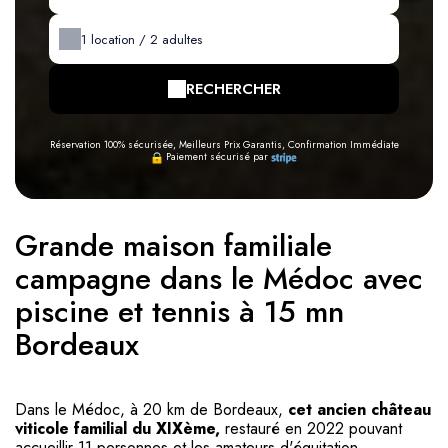
1
location /
2
adultes
RECHERCHER
Réservation 100% sécurisée, Meilleurs Prix Garantis, Confirmation Immédiate
Paiement sécurisé par
Grande maison familiale
campagne dans le Médoc avec
piscine et tennis à 15 mn
Bordeaux
Dans le Médoc, à 20 km de Bordeaux,
cet ancien château
viticole familial du XIXème,
restauré en 2022 pouvant
accueillir 11 personnes et les amateurs d'équitation