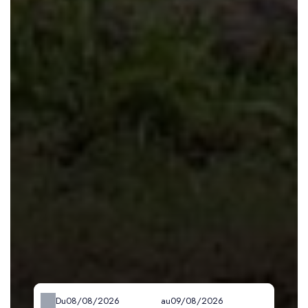
Du
au